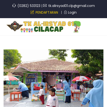
(0282) 533123
|
tk.alirsyad01.clp@gmail.com
PENDAFTARAN
Login