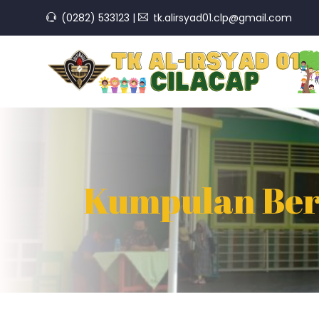
(0282) 533123
|
tk.alirsyad01.clp@gmail.com
Kumpulan Ber