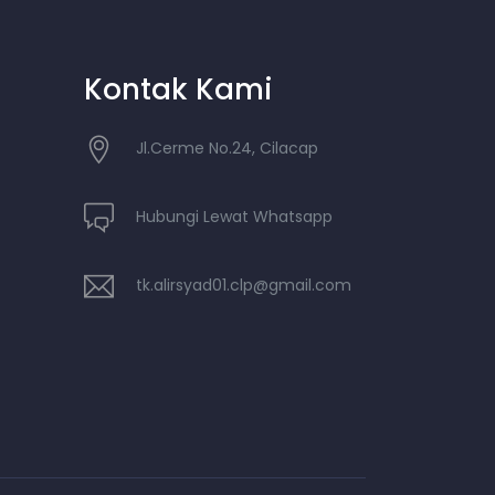
Kontak Kami
Jl.Cerme No.24, Cilacap
Hubungi Lewat Whatsapp
tk.alirsyad01.clp@gmail.com