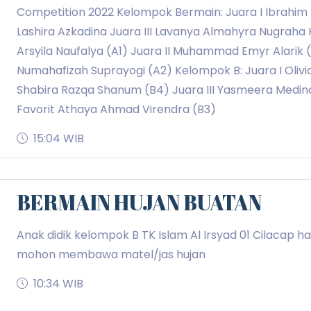
Competition 2022 Kelompok Bermain: Juara I Ibrahim S
Lashira Azkadina Juara III Lavanya Almahyra Nugraha 
Arsyila Naufalya (A1) Juara II Muhammad Emyr Alarik (
Numahafizah Suprayogi (A2) Kelompok B: Juara I Olivia 
Shabira Razqa Shanum (B4) Juara III Yasmeera Medin
Favorit Athaya Ahmad Virendra (B3)
15:04 WIB
BERMAIN HUJAN BUATAN
Anak didik kelompok B TK Islam Al Irsyad 01 Cilacap h
mohon membawa matel/jas hujan
10:34 WIB