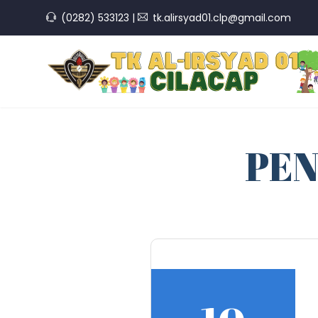
(0282) 533123
|
tk.alirsyad01.clp@gmail.com
PE