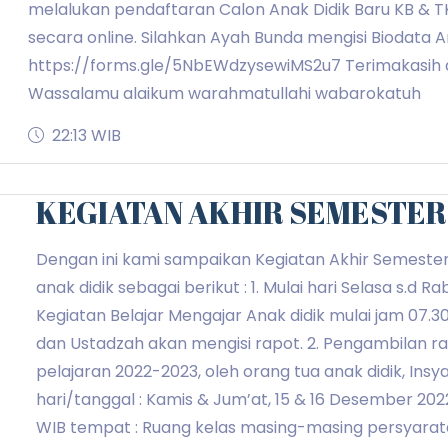
melalukan pendaftaran Calon Anak Didik Baru KB & TK
secara online. Silahkan Ayah Bunda mengisi Biodata A
https://forms.gle/5NbEWdzysewiMS2u7 Terimakasih 
Wassalamu alaikum warahmatullahi wabarokatuh
22:13 WIB
KEGIATAN AKHIR SEMESTER 
Dengan ini kami sampaikan Kegiatan Akhir Semester
anak didik sebagai berikut : 1. Mulai hari Selasa s.d R
Kegiatan Belajar Mengajar Anak didik mulai jam 07.30
dan Ustadzah akan mengisi rapot. 2. Pengambilan r
pelajaran 2022-2023, oleh orang tua anak didik, Insy
hari/tanggal : Kamis & Jum’at, 15 & 16 Desember 2022
WIB tempat : Ruang kelas masing-masing persyarat