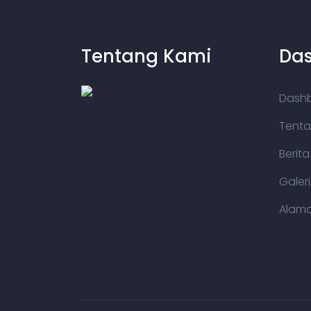
Tentang Kami
Da
Dash
Tenta
Berit
Galer
Alama