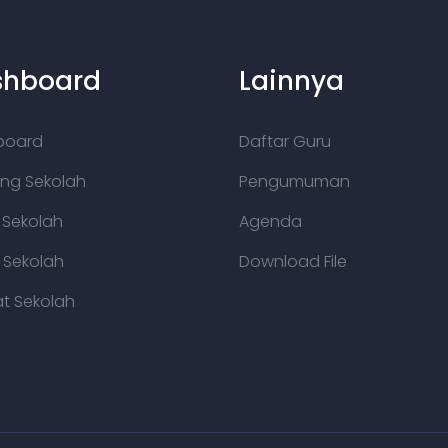
shboard
Lainnya
board
Daftar Guru
ng Sekolah
Pengumuman
a Sekolah
Agenda
i Sekolah
Download File
t Sekolah