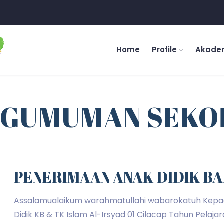
Home
Profile
Akade
NGUMUMAN SEKO
PENERIMAAN ANAK DIDIK B
Assalamualaikum warahmatullahi wabarokatuh Kepa
Didik KB & TK Islam Al-Irsyad 01 Cilacap Tahun Pelaja