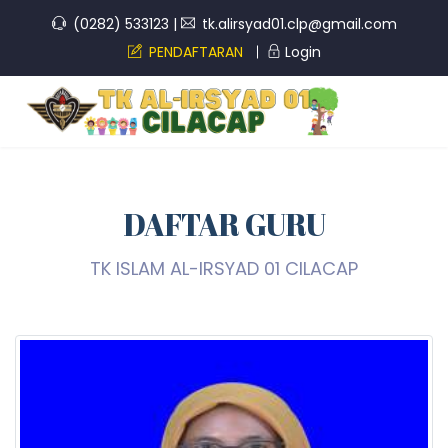
(0282) 533123
|
tk.alirsyad01.clp@gmail.com
PENDAFTARAN
Login
DAFTAR GURU
TK ISLAM AL-IRSYAD 01 CILACAP