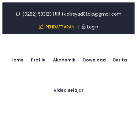
(0282) 533123
|
tk.alirsyad01.clp@gmail.com
PENDAFTARAN
Login
Home
Profile
Akademik
Download
Berita
Video Belajar