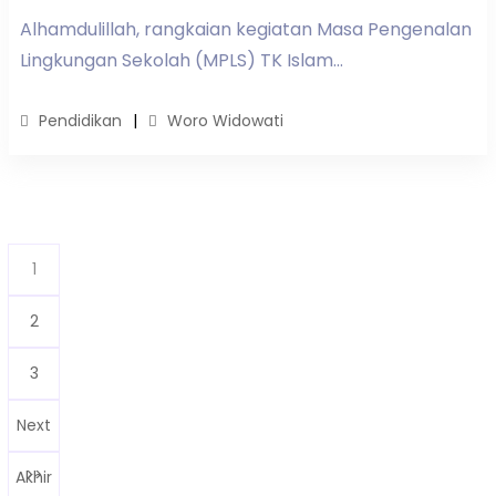
Alhamdulillah, rangkaian kegiatan Masa Pengenalan
Lingkungan Sekolah (MPLS) TK Islam...
Pendidikan
Woro Widowati
1
(current)
2
3
Next
>>
Akhir