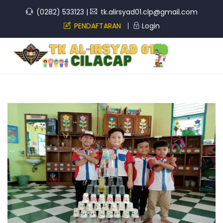
(0282) 533123
|
tk.alirsyad01.clp@gmail.com
PENDAFTARAN
Login