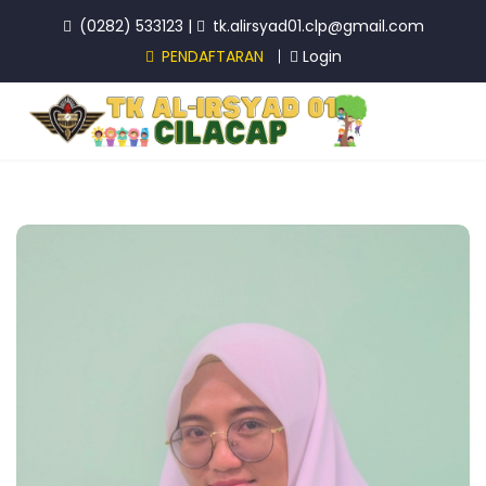
(0282) 533123
|
tk.alirsyad01.clp@gmail.com
PENDAFTARAN
Login