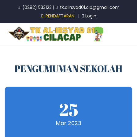
(0282) 533123
|
tk.alirsyad01.clp@gmail.com
PENDAFTARAN
Login
PENGUMUMAN SEKOLAH
25
Mar 2023