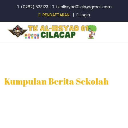
(0282) 533123
|
tk.alirsyad01.clp@gmail.com
PENDAFTARAN
Login
Kumpulan Berita Sekolah