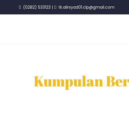
(0282) 533123
|
tk.alirsyad01.clp@gmail.com
Kumpulan Ber