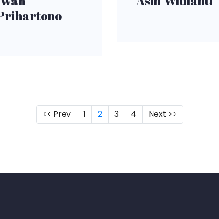
Iwan
Asih Widianti
Prihartono
(current)
<< Prev
1
2
3
4
Next >>