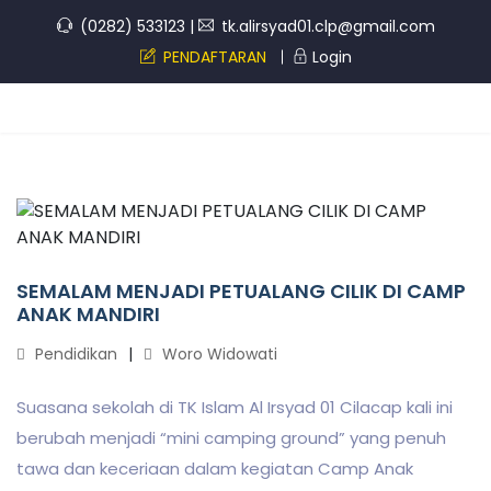
(0282) 533123
|
tk.alirsyad01.clp@gmail.com
PENDAFTARAN
Login
SEMALAM MENJADI PETUALANG CILIK DI CAMP
ANAK MANDIRI
Pendidikan
Woro Widowati
Suasana sekolah di TK Islam Al Irsyad 01 Cilacap kali ini
berubah menjadi “mini camping ground” yang penuh
tawa dan keceriaan dalam kegiatan Camp Anak